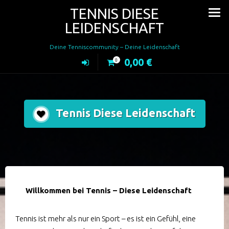
Zum
TENNIS DIESE
Inhalt
LEIDENSCHAFT
springen
Deine Tenniscommunity – Deine Leidenschaft
0,00
€
0
Tennis Diese Leidenschaft
Willkommen bei Tennis – Diese Leidenschaft
Tennis ist mehr als nur ein Sport – es ist ein Gefühl, eine